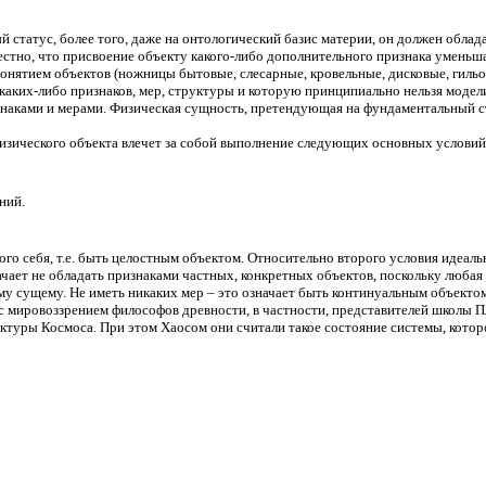
ый статус, более того, даже на онтологический базис материи, он должен об
естно, что присвоение объекту какого-либо дополнительного признака уменьша
онятием объектов (ножницы бытовые, слесарные, кровельные, дисковые, гильоти
 каких-либо признаков, мер, структуры и которую принципиально нельзя моде
наками и мерами. Физическая сущность, претендующая на фундаментальный ст
изического объекта влечет за собой выполнение следующих основных условий
ний.
мого себя, т.е. быть целостным объектом. Относительно второго условия идеал
чает не обладать признаками частных, конкретных объектов, поскольку любая
му сущему. Не иметь никаких мер – это означает быть континуальным объектом
 мировоззрением философов древности, в частности, представителей школы Пл
туры Космоса. При этом Хаосом они считали такое состояние системы, которо