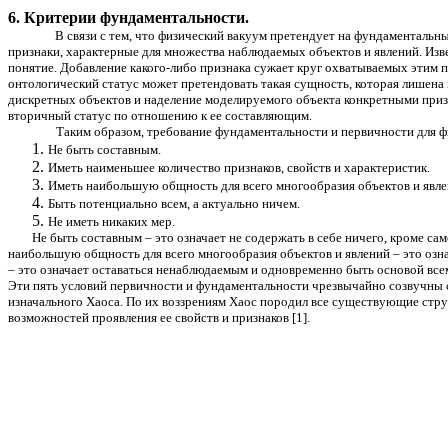
6. Критерии фундаментальности.
В связи с тем, что физический вакуум претендует на фундаментальн
признаки, характерные для множества наблюдаемых объектов и явлений. Изв
понятие. Добавление какого-либо признака сужает круг охватываемых этим п
онтологический статус может претендовать такая сущность, которая лишена
дискретных объектов и наделение моделируемого объекта конкретными приз
вторичный статус по отношению к ее составляющим.
Таким образом, требование фундаментальности и первичности для ф
Не быть составным.
Иметь наименьшее количество признаков, свойств и характеристик.
Иметь наибольшую общность для всего многообразия объектов и явле
Быть потенциально всем, а актуально ничем.
Не иметь никаких мер.
Не быть составным – это означает не содержать в себе ничего, кроме са
наибольшую общность для всего многообразия объектов и явлений – это озна
– это означает оставаться ненаблюдаемым и одновременно быть основой все
Эти пять условий первичности и фундаментальности чрезвычайно созвучны с
изначального Хаоса. По их воззрениям Хаос породил все существующие струк
возможностей проявления ее свойств и признаков [1].