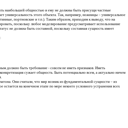
ладать наибольшей общностью и ему не должны быть присущи частные
ет универсальность этого объекта. Так, например, ножницы – универсальное
нные, портновские и т.п.). Таким образом, приходим к выводу, что на
лировать, поскольку любое моделирование предусматривает использование
атус не должна быть составной, поскольку составная сущность имеет
:
ьным должно быть требование - совсем не иметь признаков. Иметь
 конкретизация сужает общность. Быть потенциально всем, а актуально ничем
.
атона. Они считали, что мир возник из фундаментальной сущности – из
е остается на конечном этапе по мере некоего условного устранения всех