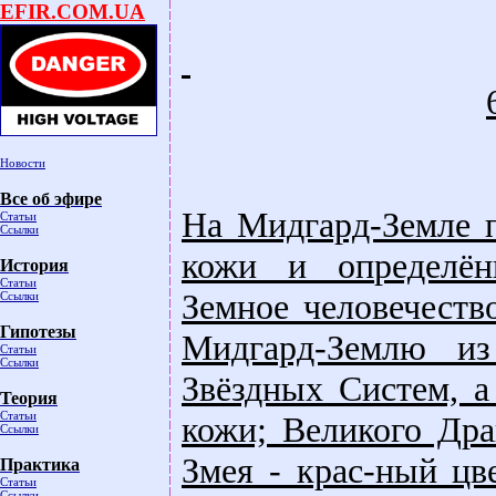
EFIR.COM.UA
Новости
Все об эфире
На Мидгард-Земле 
Статьи
Ссылки
кожи и определён
История
Статьи
Земное человечеств
Ссылки
Гипотезы
Мидгард-Землю из
Статьи
Ссылки
Звёздных Систем, а
Теория
Статьи
кожи; Великого Дра
Ссылки
Змея - крас-ный ц
Практика
Статьи
Ссылки