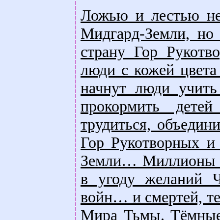
Ложью и лестью не
Мидгард-Земли, но
страну Гор Рукотво
люди с кожей цвета
начнут люди учить
прокормить дете
трудиться, объедин
Гор Рукотворных и 
Земли… Миллионы ж
в угоду желаний Ч
войн… и смертей, т
Мира Тьмы. Тёмные