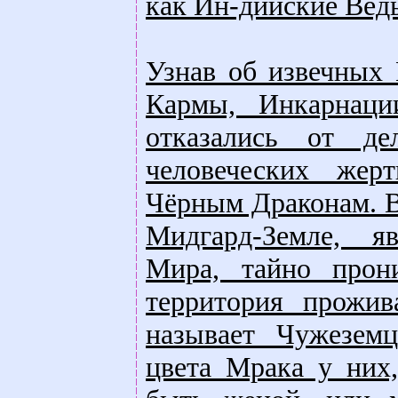
как Ин-дийские Вед
Узнав об извечных 
Кармы, Инкарнаци
отказались от де
человеческих жер
Чёрным Драконам. В
Мидгард-Земле, я
Мира, тайно прон
территория прожив
называет Чужеземц
цвета Мрака у них,