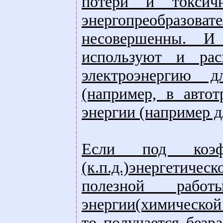
потери и токсич
энергопреобразов
несовершенны. И
используют и рас
электроэнергию 
(например, в авто
энергии (например д
Если под коэфф
(к.п.д.)энергетич
полезной рабо
энергии(химической
то получается безр