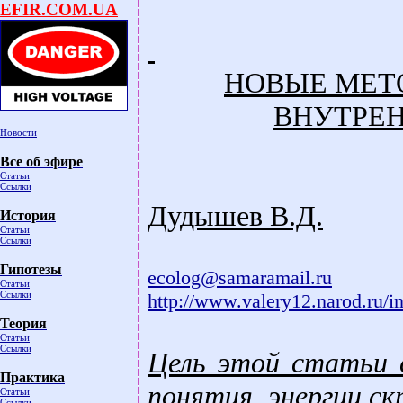
EFIR.COM.UA
НОВЫЕ МЕТ
ВНУТРЕН
Новости
Все об эфире
Статьи
Ссылки
Дудышев В.Д.
История
Статьи
Ссылки
Гипотезы
ecolog@samaramail.ru
Статьи
Ссылки
http://www.valery12.narod.ru/i
Теория
Статьи
Ссылки
Цель этой статьи 
Практика
понятия энергии,с
Статьи
Ссылки