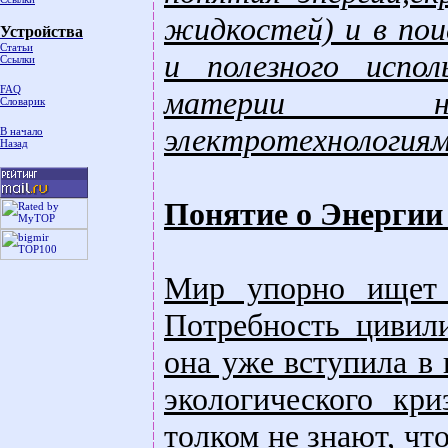
жидкостей) и в пои
Устройства
Статьи
и полезного испол
Ссылки
FAQ
материи нов
Словарик
электротехнологиям
В начало
Назад
Понятие о Энергии 
Мир упорно ищет
Потребность цивили
она уже вступила в 
экологического кр
толком не знают, что