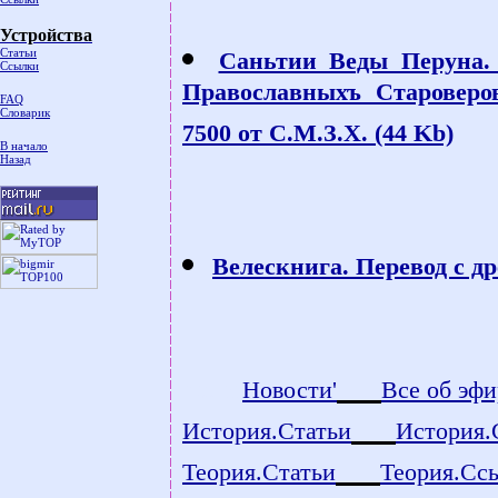
Устройства
Статьи
Саньтии Веды Перуна. 
Ссылки
Православныхъ Староверо
FAQ
Словарик
7500 от С.М.З.Х. (44 Kb)
В начало
Назад
Велескнига. Перевод с др
count
Новости'
Все об эфи
История.Статьи
История.
Теория.Статьи
Теория.Сс