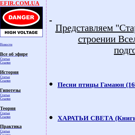
EFIR.COM.UA
Представляем "Ста
строении Все
Новости
подг
Все об эфире
Статьи
Ссылки
История
Статьи
Ссылки
Песни птицы Гамаюн (16
Гипотезы
Статьи
Ссылки
Теория
Статьи
ХАРАТЬИ СВЕТА (Книги 
Ссылки
Практика
Статьи
Ссылки